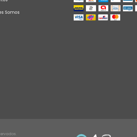
es Somos
servados.