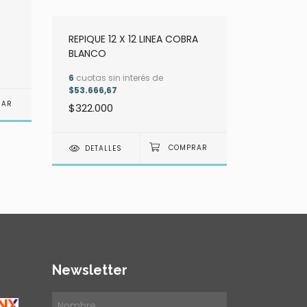
REPIQUE 
ALTURA 
REPIQUE 12 X 12 LINEA COBRA
6
cuotas s
BLANCO
$47.833,
6
cuotas sin interés de
$287.00
$53.666,67
$322.000
DETAL
DETALLES
Newsletter