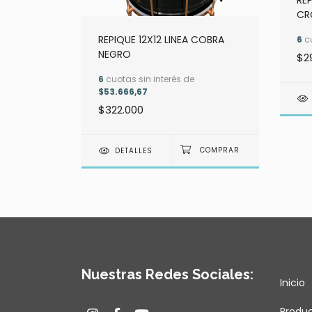
REP
CR
REPIQUE 12X12 LINEA COBRA
6
cu
O
NEGRO
$2
6
cuotas sin interés de
$53.666,67
$322.000
DETALLES
Nuestras Redes Sociales:
Inicio
Produ