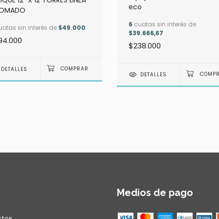
IQUE 12" X 12 TORRES LINEA
eco
OMADO
6
cuotas sin interés de
otas sin interés de
$49.000
$39.666,67
94.000
$238.000
DETALLES
DETALLES
Medios de pago
ctos