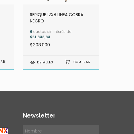
REPIQUE 1
CROMA
REPIQUE 12X8 LINEA COBRA
6
cuotas s
NEGRO
$46.666,
6
cuotas sin interés de
$280.00
$51.333,33
$308.000
DETAL
DETALLES
Newsletter