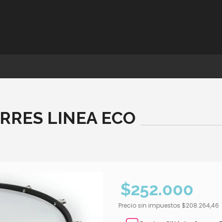
ORRES LINEA ECO
$252.000
Precio sin impuestos
$208.264,46