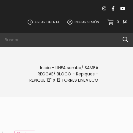
0
$0
CREAR CUENTA
INICIAR SESIÓN
-
Inicio
-
LINEA samba/ SAMBA
REGGAE/ BLOCO
-
Repiques
-
REPIQUE 12" X 12 TORRES LINEA ECO