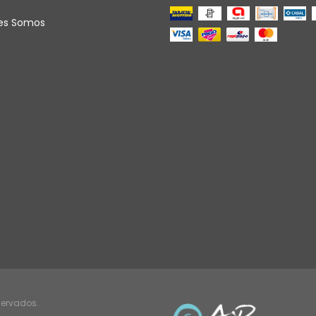
es Somos
servados.