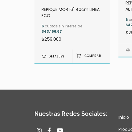
RE
AL
REPIQUE MOR 16" 40cm LINEA
$49.000
ECO
6
cu
$47
6
cuotas sin interés de
$43.166,67
$2
$259.000
DETALLES
Nuestras Redes Sociales:
Inicio
Produ