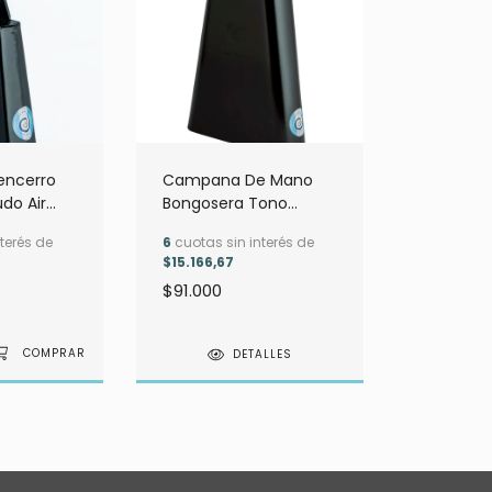
ncerro
Campana De Mano
do Air
Bongosera Tono
egra
Grave Air Percusion
terés de
6
cuotas sin interés de
Negra
$15.166,67
$91.000
DETALLES