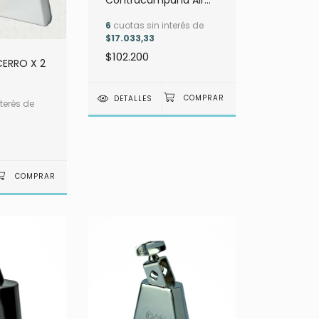
Contracampana Air
Percusion Tono grave
6
cuotas sin interés de
-negra
$17.033,33
$102.200
ERRO X 2
DETALLES
terés de