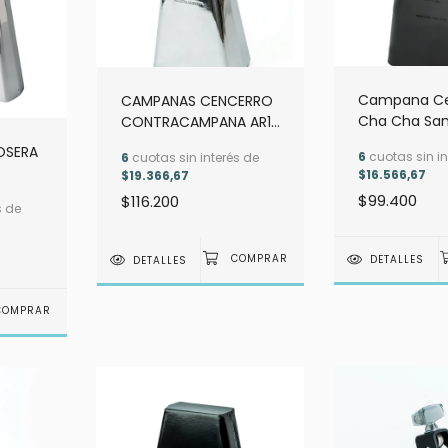
Campana Ce
CAMPANAS CENCERRO
Cha Cha San
CONTRACAMPANA AR12
Air Percusio
( tono alto )
OSERA
6
cuotas sin in
6
cuotas sin interés de
$16.566,67
$19.366,67
$99.400
$116.200
s de
DETALLES
DETALLES