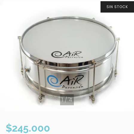
SIN STOCK
1
/
4
$245.000