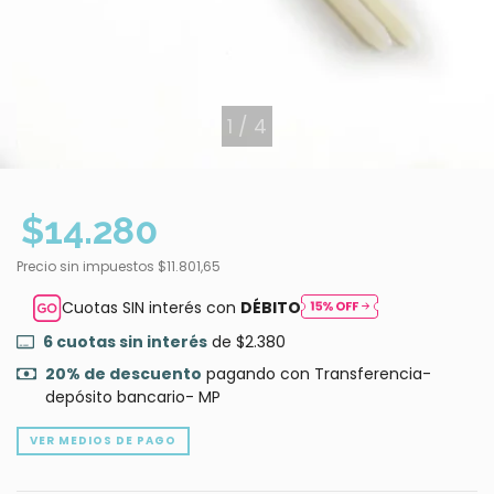
1
/
4
$14.280
Precio sin impuestos
$11.801,65
Cuotas SIN interés con
DÉBITO
6
cuotas sin interés
de
$2.380
20% de descuento
pagando con Transferencia-
depósito bancario- MP
VER MEDIOS DE PAGO